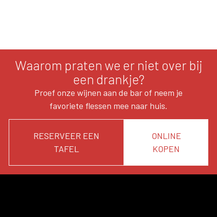
Waarom praten we er niet over bij
een drankje?
Proef onze wijnen aan de bar of neem je
favoriete flessen mee naar huis.
RESERVEER EEN
ONLINE
TAFEL
KOPEN