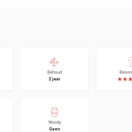
Behoud
Beoord
2 jaar
★★
Woody
Geen