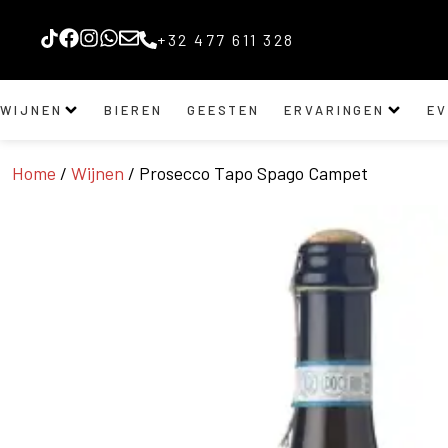
+32 477 611 328
WIJNEN
BIEREN
GEESTEN
ERVARINGEN
E
Home
/
Wijnen
/ Prosecco Tapo Spago Campet