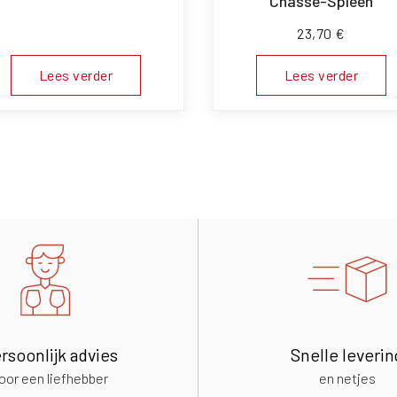
Chasse-Spleen
23,70
€
Lees verder
Lees verder
rsoonlijk advies
Snelle leverin
oor een liefhebber
en netjes