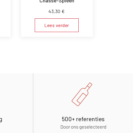
Chasse-Spleen
43,30
€
Lees verder
g
500+ referenties
Door ons geselecteerd