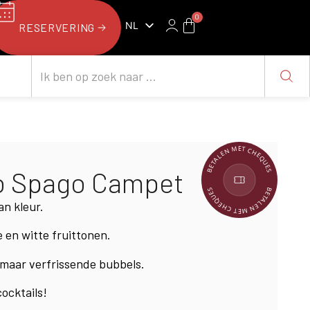
0
NL
RESERVERING
FR
BETALEN MET CHEQUES
o Spago Campet
BETALEN MET CHEQUES
an kleur.
e en witte fruittonen.
 maar verfrissende bubbels.
ocktails!