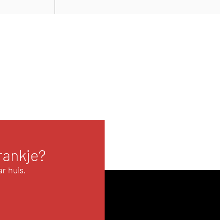
rankje?
r huis.