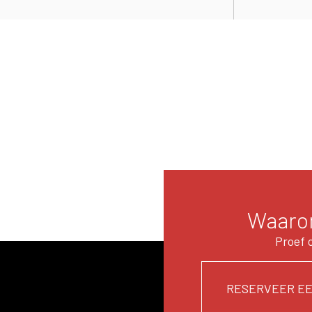
Waarom
Proef 
RESERVEER EE