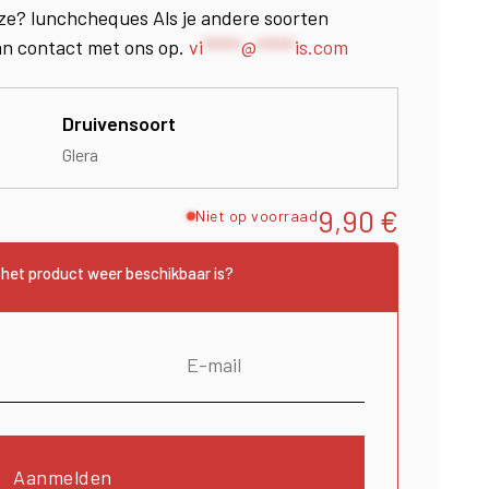
ze? lunchcheques Als je andere soorten
an contact met ons op.
vi
*****
@
*****
is.com
Druivensoort
Glera
9,90
€
Niet op voorraad
het product weer beschikbaar is?
Aanmelden