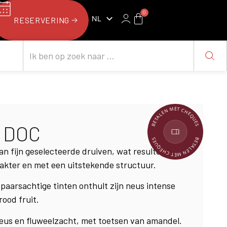
0
NL
RESERVERING
FR
BETALEN MET CHEQUES
i DOC
BETALEN MET CHEQUES
n fijn geselecteerde druiven, wat resulteert in
rakter en met een uitstekende structuur.
t paarsachtige tinten onthult zijn neus intense
ood fruit.
eus en fluweelzacht, met toetsen van amandel.