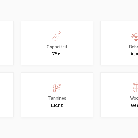
Capaciteit
Beh
75cl
4 j
Tannines
Woo
Licht
Ge