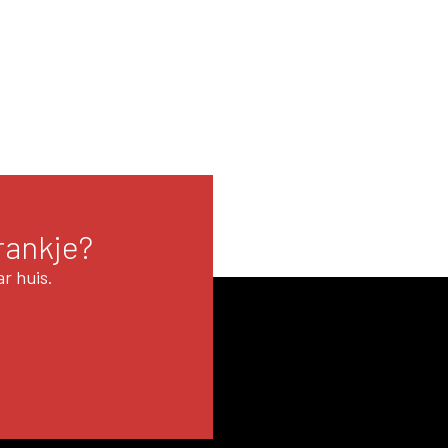
rankje?
r huis.