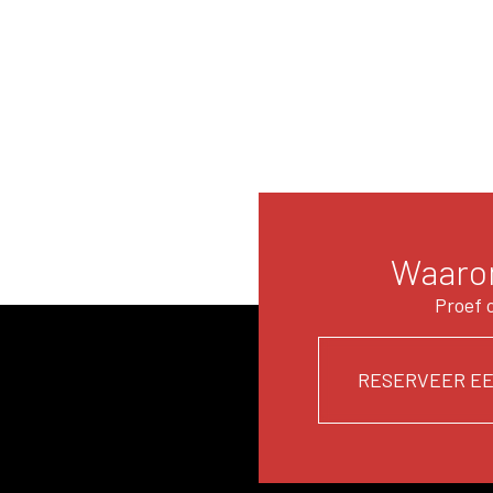
Waarom
Proef 
RESERVEER EE