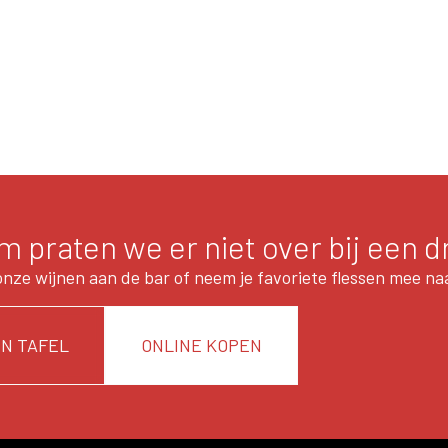
 praten we er niet over bij een d
onze wijnen aan de bar of neem je favoriete flessen mee naa
N TAFEL
ONLINE KOPEN