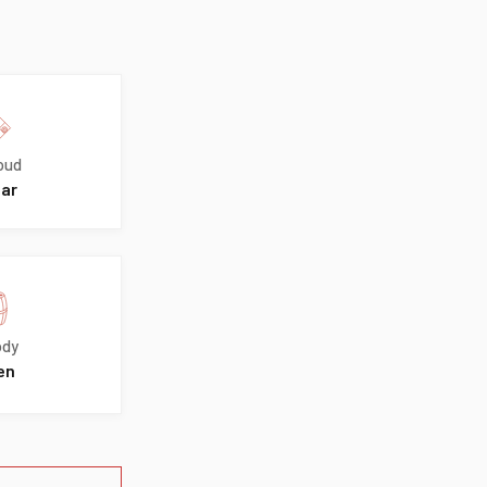
oud
aar
dy
en